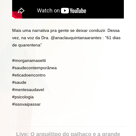
Mais uma narrativa pra gente se deixar conduzir. Dessa
vez, na voz da Dra. @anaclauquintanaarantes : “61 dias
de quarentena”
#morganamasetti
#saudecontemporânea
#eticadoencontro
#saude
#mentesaudavel
#psicologia
#issovaipassar
PORTFOLIO
Live: O arquétipo do palhaço e a grande