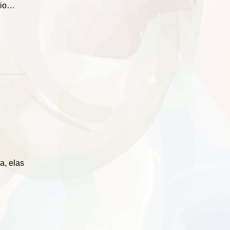
zio…
a, elas