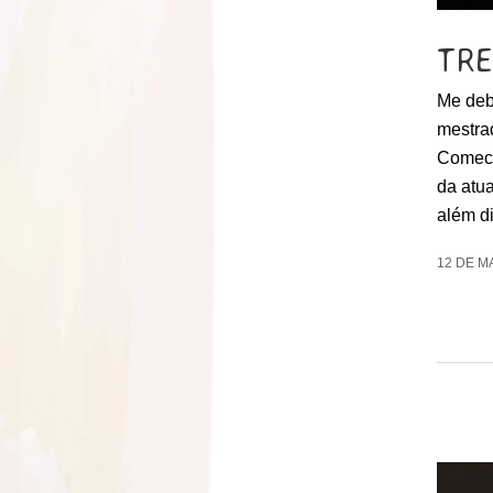
TR
Me deb
mestra
Comece
da atua
além d
12 DE M