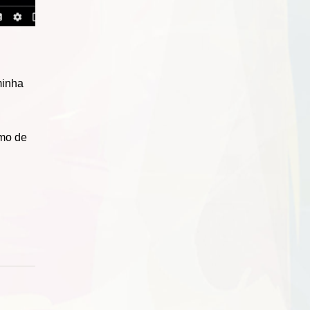
minha
amo de