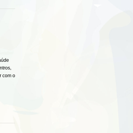
aúde
ntros,
r com o