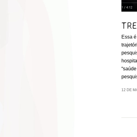
TR
Essa é
trajetó
pesqui
hospit
“saúde
pesqui
12 DE M