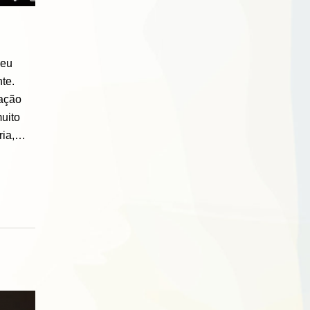
meu
te.
ação
muito
ria,…