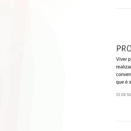
PR
Viver 
realiz
conver
que é 
25 DE N