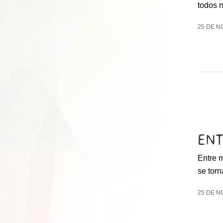
todos 
25 DE N
ENT
Entre m
se torn
25 DE N