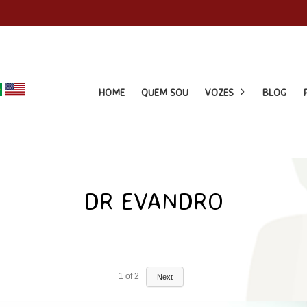
HOME
QUEM SOU
VOZES
BLOG
DR EVANDRO
1
of
2
Next