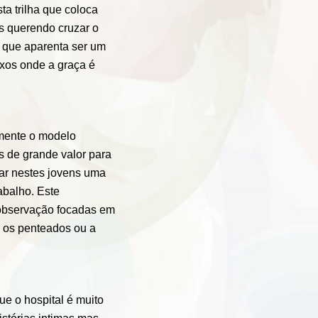
a trilha que coloca
s querendo cruzar o
 que aparenta ser um
ixos onde a graça é
mente o modelo
s de grande valor para
car nestes jovens uma
abalho. Este
 observação focadas em
, os penteados ou a
ue o hospital é muito