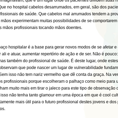
imaginavam, que é um lugar onde os pacientes dividem suas hi
ue no hospital cabelos desarrumados, em geral, são dos pacie
fissionais de saúde. Que cabelos mal arrumados tendem a pro
s mãos experimentam muitas possibilidades de se comportarem d
s mãos profissionais tocando mãos doentes.
paço hospitalar é a base para gerar novos modos de se afetar e 
 ali e atuar, aumentar repertório de ação e de ser. Não é pouco
as também do profissional de saúde. É deste lugar, onde este
 observam que pode nascer um lugar de vulnerabilidade funda
Sem isso não tem nariz vermelho que dê conta da graça. Na ver
s profissionais porque escolheram o palhaço como meio para
am muito mais em tirar o jaleco para este tipo de observação 
 isso não tenha tanto glamour em uma época em que é cool culti
tamente mais útil para o futuro profissional destes jovens e dos
os.