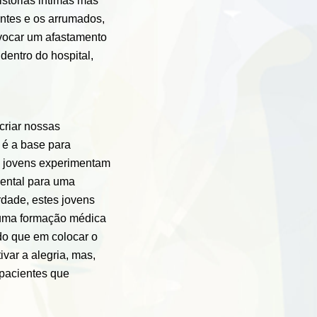
stórias intimas mas
ntes e os arrumados,
vocar um afastamento
entro do hospital,
criar nossas
: é a base para
s jovens experimentam
mental para uma
dade, estes jovens
 uma formação médica
do que em colocar o
var a alegria, mas,
 pacientes que