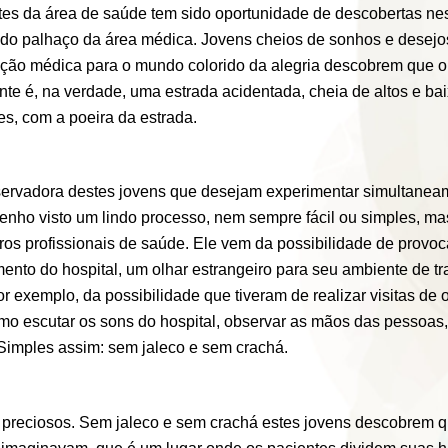
es da área de saúde tem sido oportunidade de descobertas nest
o do palhaço da área médica. Jovens cheios de sonhos e desejo
ação médica para o mundo colorido da alegria descobrem que o
te é, na verdade, uma estrada acidentada, cheia de altos e ba
es, com a poeira da estrada.
ervadora destes jovens que desejam experimentar simultanea
enho visto um lindo processo, nem sempre fácil ou simples, ma
ros profissionais de saúde. Ele vem da possibilidade de provo
nto do hospital, um olhar estrangeiro para seu ambiente de tr
r exemplo, da possibilidade que tiveram de realizar visitas de
omo escutar os sons do hospital, observar as mãos das pessoas
Simples assim: sem jaleco e sem crachá.
m preciosos. Sem jaleco e sem crachá estes jovens descobrem q