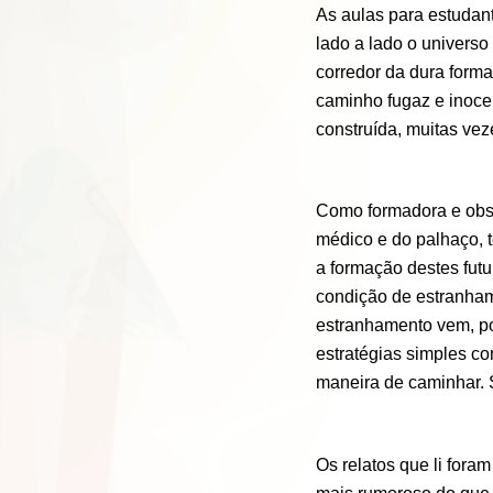
As aulas para estudant
lado a lado o univers
corredor da dura form
caminho fugaz e inocen
construída, muitas vez
Como formadora e obs
médico e do palhaço, t
a formação destes futu
condição de estranhame
estranhamento vem, po
estratégias simples c
maneira de caminhar. 
Os relatos que li fora