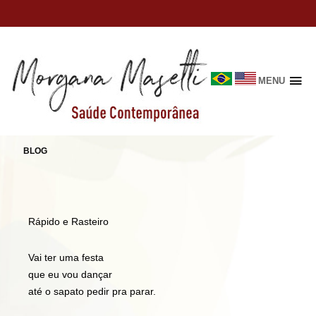
MENU
Skip
to
POEMA POR CHACAL
content
BLOG
Rápido e Rasteiro
Vai ter uma festa
que eu vou dançar
até o sapato pedir pra parar.