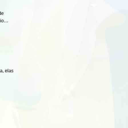
de
zio…
a, elas