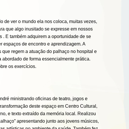
 de ver o mundo ela nos coloca, muitas vezes,
ra que algo inusitado se expresse em nossos
as . E também adquirem a oportunidade de se
ver espaços de encontro e aprendizagem. A
ios que regem a atuação do palhaço no hospital e
a abordado de forma essencialmente prática.
bre os exercícios.
ré ministrando oficinas de teatro, jogos e
transformação deste espaço em Centro Cultural,
o, e texto extraído da memória local. Realizou
 Palhaço” apresentando junto aos jovens músicos,
cas artísticas no ambiente da saúde. Também fez