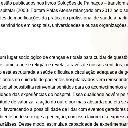
s estão publicados nos livros Soluções de Palhaços – transform
ospitalar (2003- Editora Palas Atena/ relançado em 2012 pelo se
des de modificações da prática do profissional de saúde a part
e seminários em hospitais, universidades e outras organizações.
 um lugar sociológico de crenças e rituais para cuidar de ques
 como a arte e religião e revela, através de nossos sentidos, no
está estruturada a saúde dificulta a circulação adequada de ge
ssionais no cuidado de pacientes hospitalizados vem reinserind
spital possibilita reinventar sentidos para os acontecimentos 
ensidade das experiências do hospital. Essa qualidade advém pe
atitude de valorizar a ação do outro por mais absurda que ela se
 favorecendo a possibilidade de lidar com eventos geradores d
nte onde se exige a perfeição, com isso favorece a expressão 
 análises. Desse modo, estimula a capacidade de experimentar