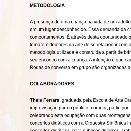
METODOLOGIA
A presença de uma criança na vida de um adulto
em um lugar desconhecido. Essa demanda da cria
comportamentos. É através desta oportunidade q
tornarem doutores na arte de se relacionar com
metodologia utilizada é construída a partir de b
seu encontro com a criança. A intenção é que c
Rodas de conversa em grupo são organizadas ao f
COLABORADORES:
Thais Ferrara,
graduada pela Escola de Arte Dra
improvisação para o público morador; participo
celebrando esta ocupação com duas montagens te
concertos didáticos com a Orquestra Sinfônica I
concertos didáticos, para públicos diversos. Tr