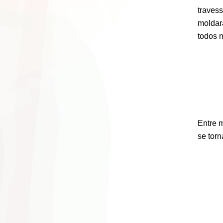
travess
moldara
todos 
Entre m
se torn