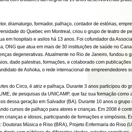
etor, dramaturgo, formador, palhaço, contador de estórias, empr
ersidade do Quebec em Montreal, criou o grupo de teatro de p
atua em hospitais e asilos há 13 anos. Foi cofundador da Asso
Jovia, ONG que atua em mais de 30 instituições de saúde no Ca
oenças degenerativas. Atualmente no Rio de Janeiro, fundou o 
ósios, dado palestras, formações, e colaborado com publicações
didato de Ashoka, o rede internacional de empreendedores so
rtes do Circo, é atriz e palhaça. Durante 3 anos participou do
UME, de pesquisas da UNICAMP, que faz sua formação como at
os dessa geração em Salvador (BA). Durante 10 anos o grupo m
ando cursos de palhaço para atores e crianças. Em 2008 é cont
om crianças e idosos, participando de formações e simpósios. 
: Doutoras Música e Riso (BRA), Projeto Enfermaria do Riso (U