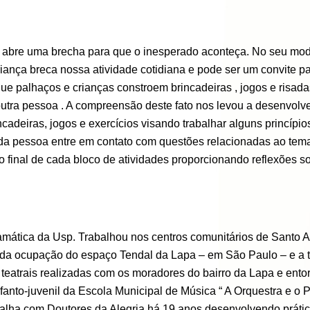
 abre uma brecha para que o inesperado aconteça. No seu modo
nça breca nossa atividade cotidiana e pode ser um convite pa
ue palhaços e crianças constroem brincadeiras , jogos e risad
 outra pessoa . A compreensão deste fato nos levou a desenvol
rincadeiras, jogos e exercícios visando trabalhar alguns princíp
ada pessoa entre em contato com questões relacionadas ao tem
inal de cada bloco de atividades proporcionando reflexões so
mática da Usp. Trabalhou nos centros comunitários de Santo And
u da ocupação do espaço Tendal da Lapa – em São Paulo – e a 
atrais realizadas com os moradores do bairro da Lapa e entorn
nfanto-juvenil da Escola Municipal de Música “ A Orquestra e o
abalha com Doutores da Alegria há 19 anos desenvolvendo práti