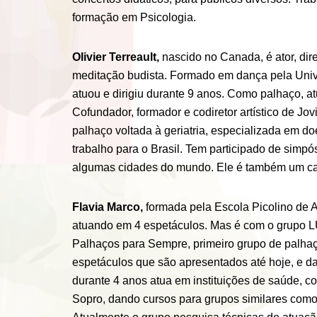
formação em Psicologia.
Olivier Terreault,
nascido no Canada, é ator, dir
meditação budista. Formado em dança pela Univ
atuou e dirigiu durante 9 anos. Como palhaço, 
Cofundador, formador e codiretor artístico de 
palhaço voltada à geriatria, especializada em d
trabalho para o Brasil. Tem participado de simp
algumas cidades do mundo. Ele é também um can
Flavia Marco,
formada pela Escola Picolino de A
atuando em 4 espetáculos. Mas é com o grupo L
Palhaços para Sempre, primeiro grupo de palhaç
espetáculos que são apresentados até hoje, e d
durante 4 anos atua em instituições de saúde, c
Sopro, dando cursos para grupos similares como