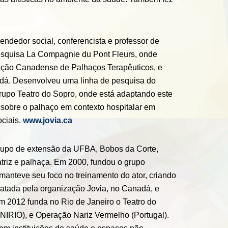
eendedor social, conferencista e professor de
esquisa La Compagnie du Pont Fleurs, onde
ciação Canadense de Palhaços Terapêuticos, e
nadá. Desenvolveu uma linha de pesquisa do
grupo Teatro do Sopro, onde está adaptando este
 sobre o palhaço em contexto hospitalar em
ciais.
www.jovia.ca
 grupo de extensão da UFBA, Bobos da Corte,
riz e palhaça. Em 2000, fundou o grupo
anteve seu foco no treinamento do ator, criando
ratada pela organização Jovia, no Canadá, e
Em 2012 funda no Rio de Janeiro o Teatro do
NIRIO), e Operação Nariz Vermelho (Portugal).