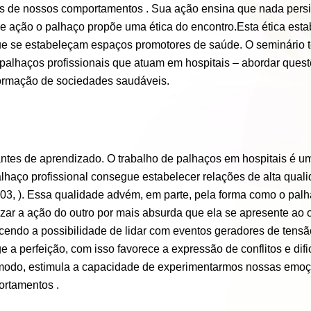
tes de nossos comportamentos . Sua ação ensina que nada persi
 de ação o palhaço propõe uma ética do encontro.Esta ética es
ue se estabeleçam espaços promotores de saúde. O seminário t
 palhaços profissionais que atuam em hospitais – abordar ques
formação de sociedades saudáveis.
tantes de aprendizado. O trabalho de palhaços em hospitais é 
haço profissional consegue estabelecer relações de alta qualid
03, ). Essa qualidade advém, em parte, pela forma como o palh
orizar a ação do outro por mais absurda que ela se apresente ao 
ndo a possibilidade de lidar com eventos geradores de tensão.
 perfeição, com isso favorece a expressão de conflitos e dific
modo, estimula a capacidade de experimentarmos nossas emoçõe
ortamentos .