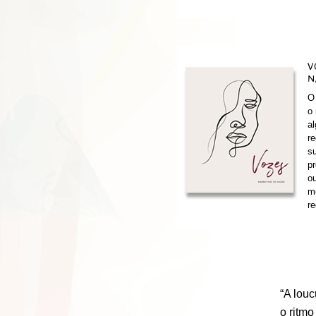
V
N
O 
o 
al
re
su
pr
ou
m
r
“A lou
o ritm