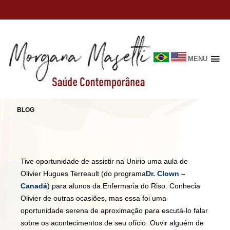
MENU
Skip
to
VINDO DE LONGE, TÃO PERTO
content
BLOG
Tive oportunidade de assistir na Unirio uma aula de
Olivier Hugues Terreault (do programa
Dr. Clown –
Canadá
) para alunos da Enfermaria do Riso. Conhecia
Olivier de outras ocasiões, mas essa foi uma
oportunidade serena de aproximação para escutá-lo falar
sobre os acontecimentos de seu ofício. Ouvir alguém de