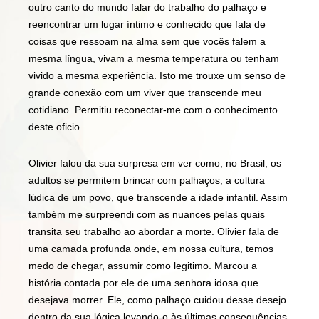
outro canto do mundo falar do trabalho do palhaço e
reencontrar um lugar íntimo e conhecido que fala de
coisas que ressoam na alma sem que vocês falem a
mesma língua, vivam a mesma temperatura ou tenham
vivido a mesma experiência. Isto me trouxe um senso de
grande conexão com um viver que transcende meu
cotidiano. Permitiu reconectar-me com o conhecimento
deste oficio.
Olivier falou da sua surpresa em ver como, no Brasil, os
adultos se permitem brincar com palhaços, a cultura
lúdica de um povo, que transcende a idade infantil. Assim
também me surpreendi com as nuances pelas quais
transita seu trabalho ao abordar a morte. Olivier fala de
uma camada profunda onde, em nossa cultura, temos
medo de chegar, assumir como legitimo. Marcou a
história contada por ele de uma senhora idosa que
desejava morrer. Ele, como palhaço cuidou desse desejo
dentro da sua lógica levando-o às últimas consequências.